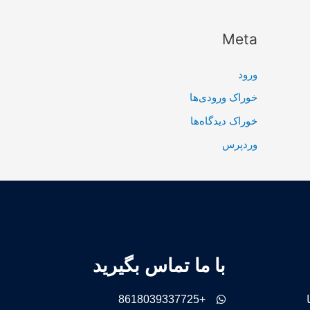
Meta
ورود
خوراک ورودی‌ها
خوراک دیدگاه‌ها
وردپرس
با ما تماس بگیرید
+8618039337725