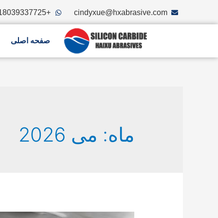
+8618039337725
cindyxue@hxabrasive.com
صفحه اصلی
ماه: می 2026