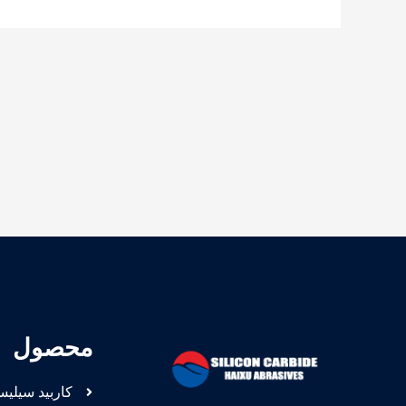
محصول
کاربید سیلیس