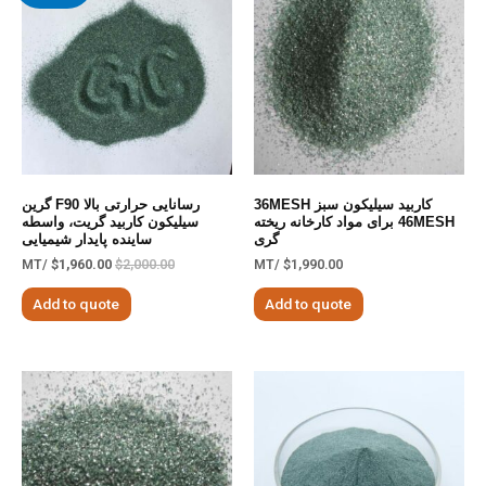
کاربید سیلیکون سبز 36MESH
رسانایی حرارتی بالا F90 گرین
46MESH برای مواد کارخانه ریخته
سیلیکون کاربید گریت، واسطه
گری
ساینده پایدار شیمیایی
/MT
$
1,960.00
$
2,000.00
/MT
$
1,990.00
Add to quote
Add to quote