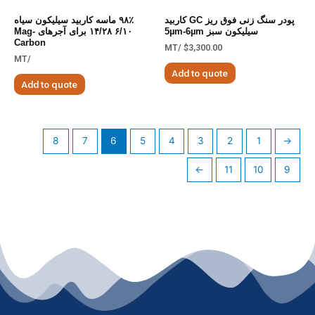
پودر سنگ زنی فوق ریز GC کاربید
۹۸٪ ماسه کاربید سیلیکون سیاه
سیلیکون سبز 5µm-6µm
۶/۱۰ ۱۴/۲۸ برای آجرهای Mag-
Carbon
/MT
$
3,300.00
/MT
Add to quote
Add to quote
8
7
6
5
4
3
2
1
←
→
11
10
9