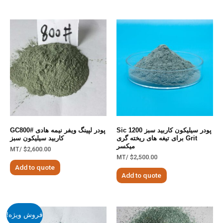
پودر سیلیکون کاربید سبز Sic 1200
پودر لپینگ ویفر نیمه هادی GC800#
Grit برای تیغه های ریخته گری
کاربید سیلیکون سبز
میکسر
/MT
$
2,600.00
/MT
$
2,500.00
Add to quote
Add to quote
فروش ویژه!