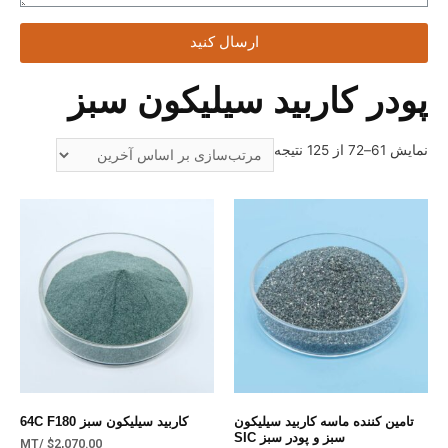
ارسال کنید
پودر کاربید سیلیکون سبز
نمایش 61–72 از 125 نتیجه
تامین کننده ماسه کاربید سیلیکون
کاربید سیلیکون سبز 64C F180
سبز و پودر سبز SIC
/MT
$
2,070.00