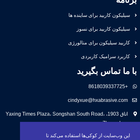
سیلیکون کاربید برای ساینده ها
سیلیکون کاربید برای نسوز
کاربید سیلیکون برای متالورژی
کاربرد سرامیک کاربردی
با ما تماس بگیرید
+8618039337725
cindyxue@hxabrasive.com
اتاق 1903، Yaxing Times Plaza، Songshan South Road،
Zhengzhou، چین
این وب‌سایت از کوکی‌ها استفاده می‌کند تا