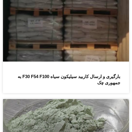
بارگیری و ارسال کاربید سیلیکون سیاه F30 F54 F100 به
جمهوری چک